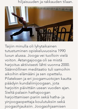
hiljaisuuden ja rakkauden tilaan.
Taijiin minulla oli lyhytaikainen
tutustuminen opiskeluvuosina 1990
luvun alussa. Jooga vei tuolloin vielä
voiton. Astangajooga oli se mistä
harjoitus aktiivisesti lähti vuonna 2000.
Säännöllinen meditaatio tuli samoihin
aikoihin elämääni ja sen opettelu.
Pilateksen ja eri joogamuotojen kautta
päädyin kundaliinijoogaan, jota
harjoitin päivittäin usean vuoden ajan.
Sieltä palasin hathajoogan
harjoittamisen pariin sekä hatha- ja
yinjoogaopettaja koulutuksiin sekä
joogaohjauksiin. Joogaohjaamisen