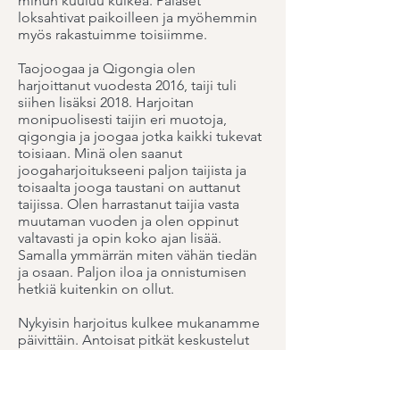
minun kuuluu kulkea. Palaset
loksahtivat paikoilleen ja myöhemmin
myös rakastuimme toisiimme.
Taojoogaa ja Qigongia olen
harjoittanut vuodesta 2016, taiji tuli
siihen lisäksi 2018. Harjoitan
monipuolisesti taijin eri muotoja,
qigongia ja joogaa jotka kaikki tukevat
toisiaan. Minä olen saanut
joogaharjoitukseeni paljon taijista ja
toisaalta jooga taustani on auttanut
taijissa. Olen harrastanut taijia vasta
muutaman vuoden ja olen oppinut
valtavasti ja opin koko ajan lisää.
Samalla ymmärrän miten vähän tiedän
ja osaan. Paljon iloa ja onnistumisen
hetkiä kuitenkin on ollut.
Nykyisin harjoitus kulkee mukanamme
päivittäin. Antoisat pitkät keskustelut
siivittävät oppimista, oivalluksia ja
huomioita eteenpäin ja syventävät
opittua ja auttavat löytämään oikean