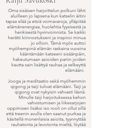
Kaiju Savukoski
Oma sisäisen harjoittelun polkuni lähti
aluilleen jo lapsena kun katselin äitini
tapaa elää ja etsiä voimavaroja, ylläpitää
elämänenergiaa, huolehtia fyysisestä ja
henkisestä hyvinvoinnista. Se kaikki
herätti kiinnostukseni ja inspiroi minua
jo silloin. Tämä myös auttoi
myöhempinä elämän raskaina vuosina
kääntämään katseeni sisäänpäin,
hakeutumaan asioiden pariin joiden
kautta sain lisättyä rauhaa ja selkeyttä
elämääni.
Jooga ja meditaatio sekä myöhemmin
qigong ja taiji tulivat elämääni. Taiji ja
qigong ovat nykyisin vahvasti läsnä.
Minulle taiji harjoituksessa kehon
vahvistumisen ja liikesarjojen
oppimisen lisäksi iso rooli on ollut sillä
että treenin avulla olen saanut purkaa ja
käsitellä monenlaisia asioita, tyynnyttää
rauhatonta ja levotonta mieltä, löytää